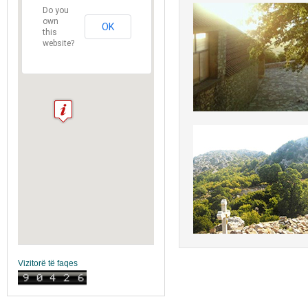
Do you
own
OK
this
website?
Vizitorë të faqes