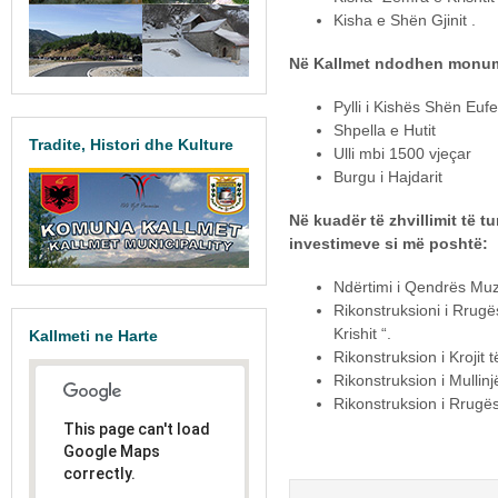
Kisha e Shën Gjinit .
Në Kallmet ndodhen monume
Pylli i Kishës Shën Euf
Shpella e Hutit
Tradite, Histori dhe Kulture
Ulli mbi 1500 vjeçar
Burgu i Hajdarit
Në kuadër të zhvillimit të 
investimeve si më poshtë:
Ndërtimi i Qendrës Muze
Rikonstruksioni i Rrug
Krishit “.
Kallmeti ne Harte
Rikonstruksion i Krojit t
Rikonstruksion i Mullinjë
Rikonstruksion i Rrugës
This page can't load
Google Maps
correctly.