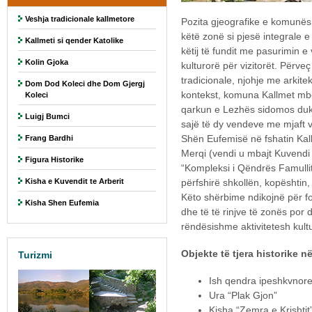
Veshja tradicionale kallmetore
Pozita gjeografike e komunës 
këtë zonë si pjesë integrale e 
Kallmeti si qender Katolike
këtij të fundit me pasurimin
Kolin Gjoka
kulturorë për vizitorët. Përve
tradicionale, njohje me arkite
Dom Dod Koleci dhe Dom Gjergj
kontekst, komuna Kallmet mbe
Koleci
qarkun e Lezhës sidomos duke
Luigj Bumci
sajë të dy vendeve me mjaft v
Shën Eufemisë në fshatin Kal
Frang Bardhi
Merqi (vendi u mbajt Kuvendi i 
Figura Historike
“Kompleksi i Qëndrës Famullit
Kisha e Kuvendit te Arberit
përfshirë shkollën, kopështin
Këto shërbime ndikojnë për fo
Kisha Shen Eufemia
dhe të të rinjve të zonës por
rëndësishme aktivitetesh kult
Objekte të tjera historike 
Turizmi
Ish qendra ipeshkvnor
Ura “Plak Gjon”
Kisha “Zemra e Krishtit