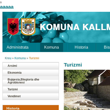
a
aaaaa
Administrata
Komuna
Historia
Bis
Kreu
»
Komuna
»
Turizmi
Turizmi
Arsimi
Ekonomia
Bujqesia,Blegtoria dhe
Agrobisnesi
Turizmi
Vendimet
Historia